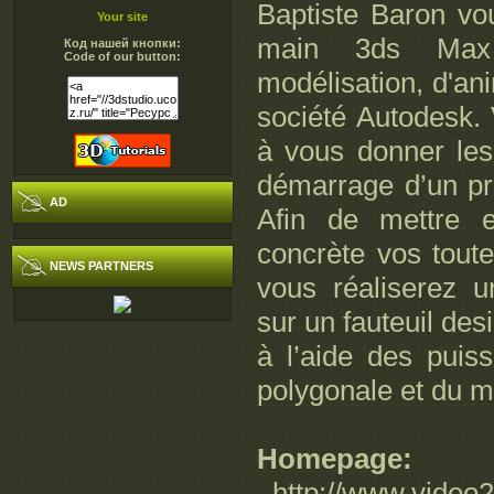
Baptiste Baron vo
Your site
main 3ds Max 
Код нашей кнопки:
Code of our button:
modélisation, d'an
société Autodesk. 
à vous donner le
démarrage d’un pr
AD
Afin de mettre e
concrète vos tout
NEWS PARTNERS
vous réaliserez 
sur un fauteuil de
à l’aide des puiss
polygonale et du m
Homepage:
_http://www.video2