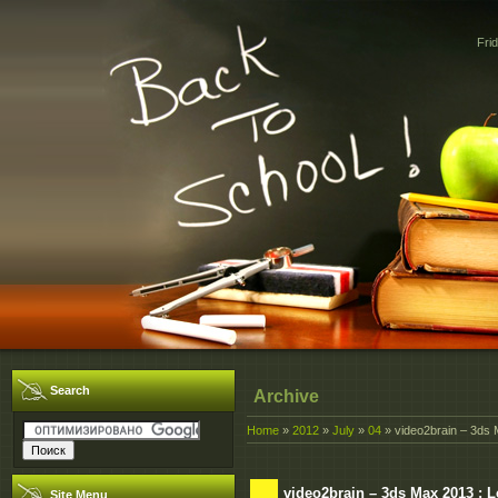
Fri
Search
Archive
Home
»
2012
»
July
»
04
» video2brain – 3ds
video2brain – 3ds Max 2013 : 
Site Menu