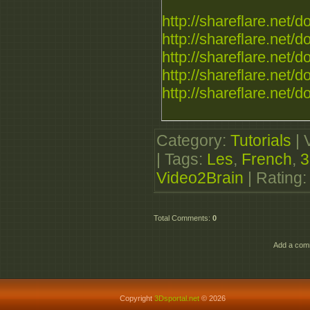
http://shareflare.net/d
http://shareflare.net/d
http://shareflare.net/d
http://shareflare.net/d
http://shareflare.net/d
Category
:
Tutorials
|
|
Tags
:
Les
,
French
,
3
Video2Brain
|
Rating
Total Comments
:
0
Add a comm
Copyright
3Dsportal.net
© 2026