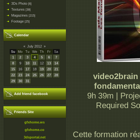
3Ds Photo
[6]
Textures
[39]
Magazines
[215]
Footage
[25]
Calendar
«
July 2012
»
Su
Mo
Tu
We
Th
Fr
Sa
1
2
3
4
5
6
7
8
9
10
11
12
13
14
15
16
17
18
19
20
21
video2brain
22
23
24
25
26
27
28
29
30
31
fondamentau
9h 39m | Projec
Add friend facebook
Required So
Friends Site
gfxhome.ws
gfxhome.co
Cette formation ré
3dsportal.net