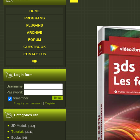
HOME
PROGRAMS
PLUG-INS
ARCHIVE
FORUM
GUESTBOOK
CONTACT US
VIP
Login form
Username:
Password:
remember
Forgot your password
|
Register
Categories list
3D Models
[143]
Tutorials
[3043]
Books
[86]