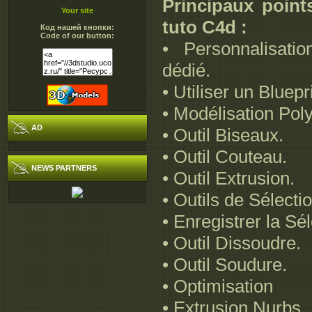
Principaux point
Your site
tuto C4d :
Код нашей кнопки:
Code of our button:
• Personnalisati
dédié.
• Utiliser un Bluepr
• Modélisation Pol
AD
• Outil Biseaux.
• Outil Couteau.
NEWS PARTNERS
• Outil Extrusion.
• Outils de Sélectio
• Enregistrer la Sé
• Outil Dissoudre.
• Outil Soudure.
• Optimisation
• Extrusion Nurbs