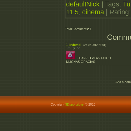
defaultNick
|
Tags
:
Tu
11.5
,
cinema
|
Rating
Total Comments
:
1
Commen
1
javier4d
(25.02.2012 21:51)
0
THANK U VERY MUCH
MUCHAS GRACIAS
Add a comm
Copyright
3Dsportal.net
© 2026