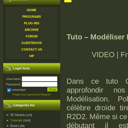
HOME
PROGRAMS
PLUG-INS
ARCHIVE
Tuto – Modéliser
FORUM
GUESTBOOK
CONTACT US
VIDEO | Fr
VIP
Login form
Dans ce tuto C
Username:
Password:
approfondir no
remember
Forgot your password
|
Register
Modélisation. Po
Categories list
célèbre droïde ti
R2D2. Même si ce t
3D Models
[143]
Tutorials
[3043]
débutant il es
Books
[86]