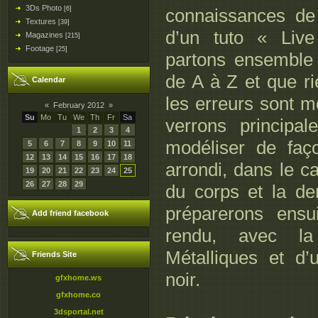
3Ds Photo
[6]
connaissances de b
Textures
[39]
d’un tuto « Live
Magazines
[215]
Footage
[25]
partons ensemble s
de A à Z et que r
Calendar
les erreurs sont m
«
February 2012
»
Su
Mo
Tu
We
Th
Fr
Sa
verrons principa
1
2
3
4
modéliser de faç
5
6
7
8
9
10
11
12
13
14
15
16
17
18
arrondi, dans le c
19
20
21
22
23
24
25
26
27
28
29
du corps et la de
préparerons ensu
Add friend facebook
rendu, avec la
Métalliques et d
Friends Site
noir.
gfxhome.ws
gfxhome.co
3dsportal.net