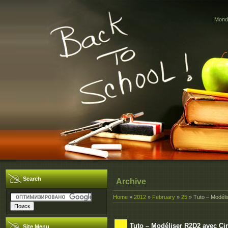
Monda
Search
Archive
Home
»
2012
»
February
»
25
» Tuto – Modél
Tuto – Modéliser R2D2 avec Ci
Site Menu